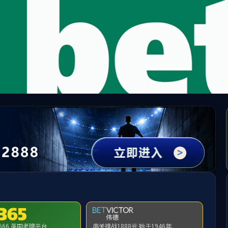
中国·yl7703永利(集团)股份有限公司-Official Website
科学研究
师资力量
党团建设
学生园地
招生信息
校
4.2 14:30 百年南开之生命讲坛-张磊
发布者：周帆
作者：
发布时间：2026-03-31
浏览次数：