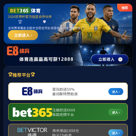
中国·yl7703永利(集团)股份有限公司-Official Website
学生园地
学子风采
当前位置：
首页
学生园地
学子风采