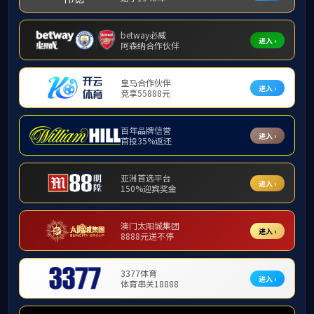
【专访】“神索”团队负责人董显豪：每一
2015级博士卫永禛获周恩来奖
个死磕的人背后都有光
【专访】贡红日：科研就是我的兴趣、我
2017—2018学年天津市优秀学
的生活、我的梦想